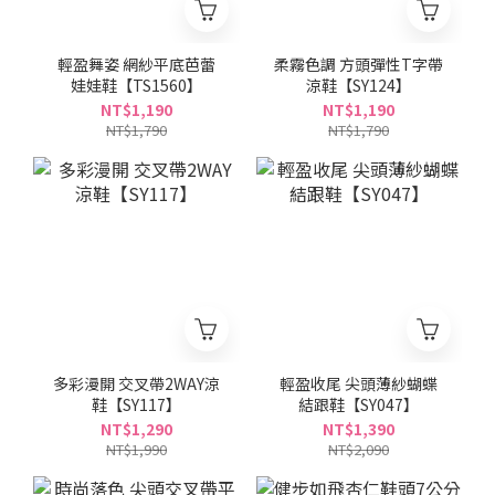
輕盈舞姿 網紗平底芭蕾
柔霧色調 方頭彈性T字帶
娃娃鞋【TS1560】
涼鞋【SY124】
NT$1,190
NT$1,190
NT$1,790
NT$1,790
多彩漫開 交叉帶2WAY涼
輕盈收尾 尖頭薄紗蝴蝶
鞋【SY117】
結跟鞋【SY047】
NT$1,290
NT$1,390
NT$1,990
NT$2,090